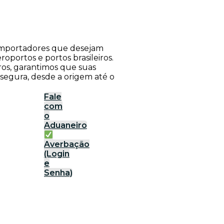
a importadores que desejam
roportos e portos brasileiros.
ros, garantimos que suas
 segura, desde a origem até o
Fale
com
o
Aduaneiro
Averbação
(Login
e
Senha)