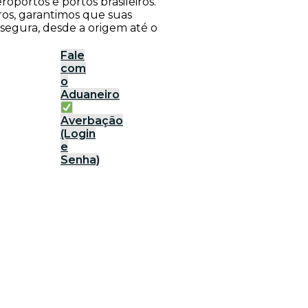
roportos e portos brasileiros.
ros, garantimos que suas
 segura, desde a origem até o
Fale
com
o
Aduaneiro
Averbação
(Login
e
Senha)