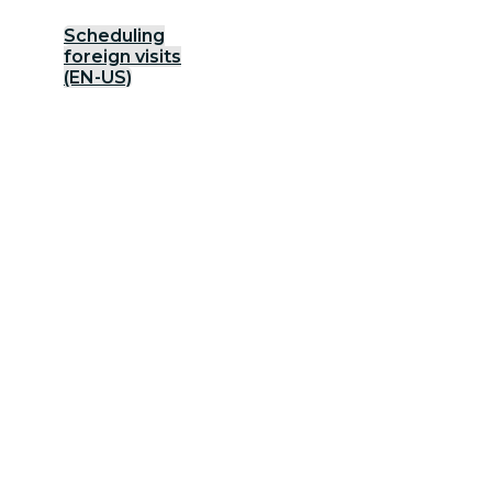
Scheduling
foreign visits
(EN-US)