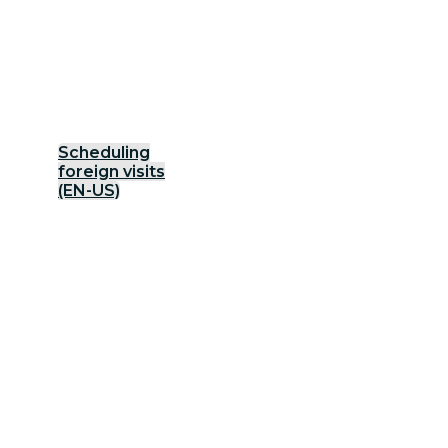
Scheduling
foreign visits
(EN-US)