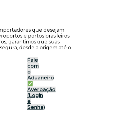
a importadores que desejam
roportos e portos brasileiros.
ros, garantimos que suas
 segura, desde a origem até o
Fale
com
o
Aduaneiro
Averbação
(Login
e
Senha)