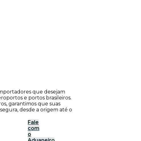
a importadores que desejam
roportos e portos brasileiros.
ros, garantimos que suas
 segura, desde a origem até o
Fale
com
o
Aduaneiro