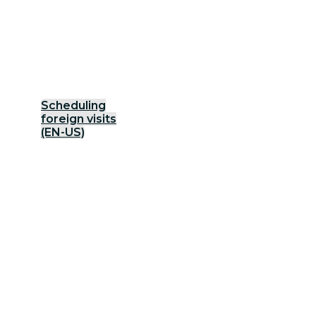
Scheduling
foreign visits
(EN-US)