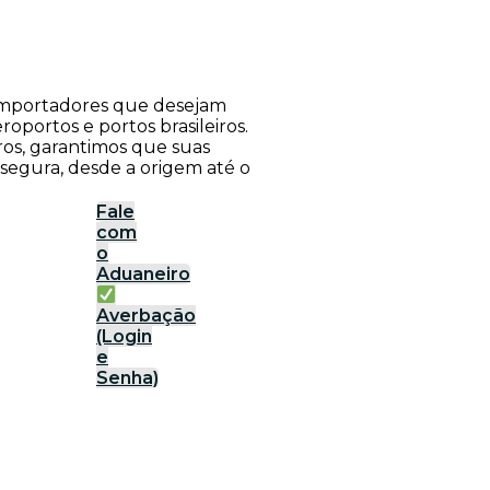
a importadores que desejam
roportos e portos brasileiros.
ros, garantimos que suas
 segura, desde a origem até o
Fale
com
o
Aduaneiro
Averbação
(Login
e
Senha)