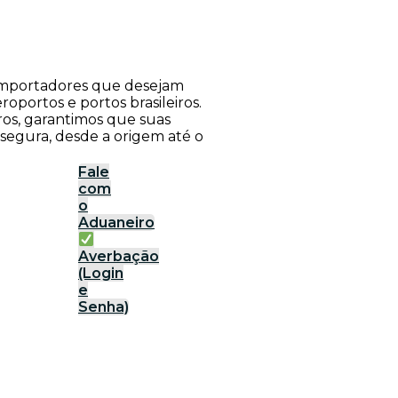
a importadores que desejam
roportos e portos brasileiros.
ros, garantimos que suas
 segura, desde a origem até o
Fale
com
o
Aduaneiro
Averbação
(Login
e
Senha)