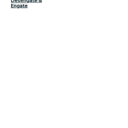
Desengate &
Engate