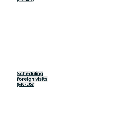
Scheduling
foreign visits
(EN-US)