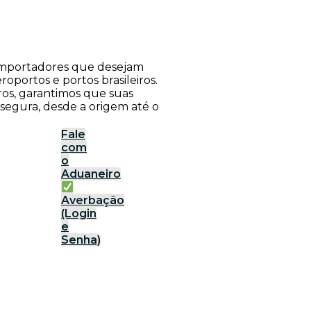
a importadores que desejam
roportos e portos brasileiros.
ros, garantimos que suas
 segura, desde a origem até o
Fale
com
o
Aduaneiro
Averbação
(Login
e
Senha)