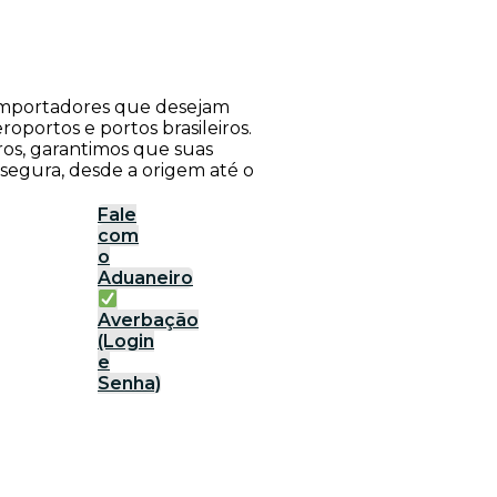
a importadores que desejam
roportos e portos brasileiros.
ros, garantimos que suas
 segura, desde a origem até o
Fale
com
o
Aduaneiro
Averbação
(Login
e
Senha)