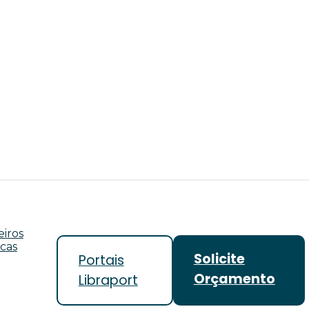
iros
icas
Solicite
Portais
Orçamento
Libraport