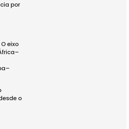
cia por
 O eixo
África–
opa–
o
 desde o