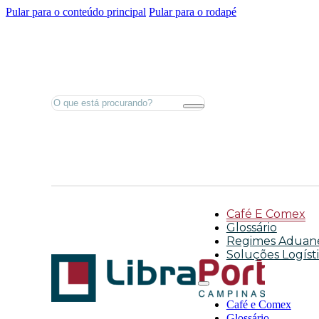
Pular para o conteúdo principal
Pular para o rodapé
Pesquisar
Café E Comex
Glossário
Regimes Aduane
Soluções Logíst
Café e Comex
Glossário