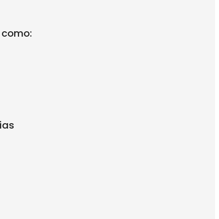
, como:
ias