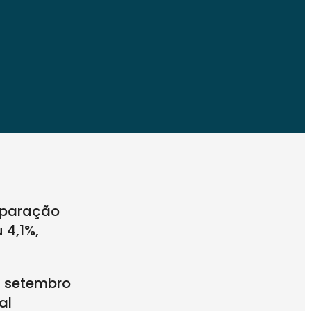
mparação
4,1%,
m setembro
al