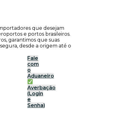
a importadores que desejam
roportos e portos brasileiros.
ros, garantimos que suas
 segura, desde a origem até o
Fale
com
o
Aduaneiro
Averbação
(Login
e
Senha)