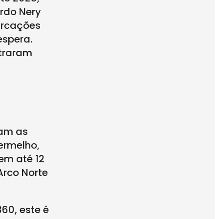
rdo Nery
arcações
espera.
straram
ram as
ermelho,
em até 12
Arco Norte
60, este é