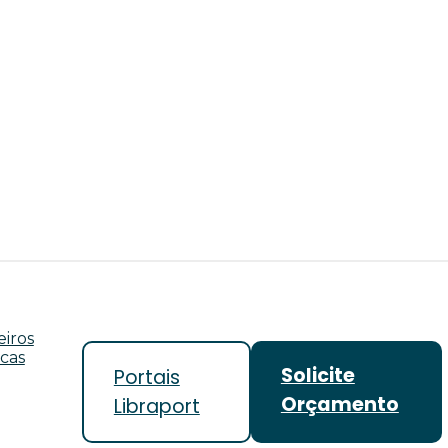
iros
icas
Solicite
Portais
Orçamento
Libraport