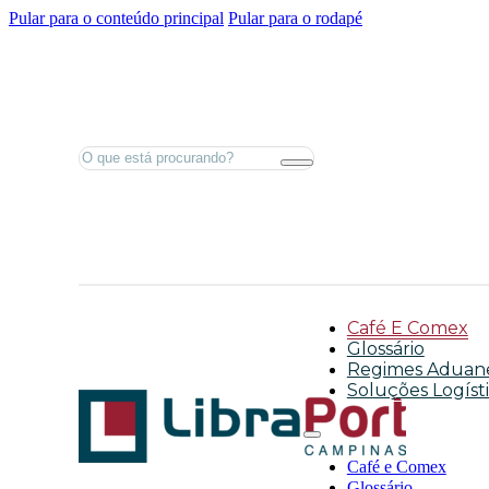
Pular para o conteúdo principal
Pular para o rodapé
Pesquisar
Café E Comex
Glossário
Regimes Aduane
Soluções Logíst
Café e Comex
Glossário