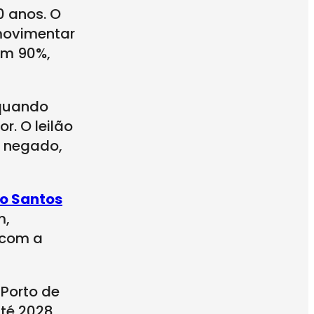
0 anos. O
movimentar
em 90%,
 quando
. O leilão
i negado,
io Santos
m,
 com a
Porto de
té 2028,