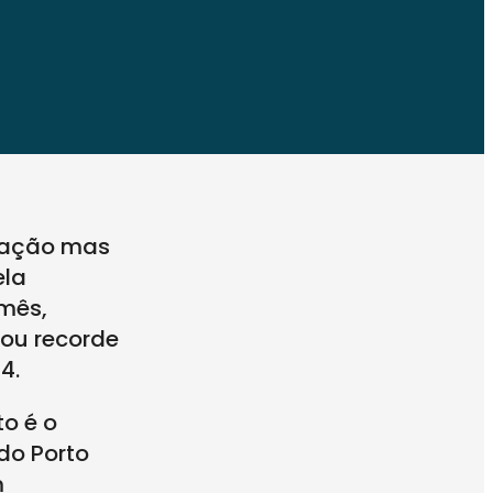
ntação mas
ela
 mês,
ou recorde
4.
o é o
do Porto
m