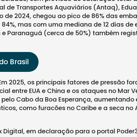
al de Transportes Aquaviários (Antaq), Edua
to de 2024, chegou ao pico de 86% das emb
a 84%, mas com uma mediana de 12 dias de 
es e Paranaguá (cerca de 50%) também regi
do Brasil
Em 2025, os principais fatores de pressão fo
ial entre EUA e China e os ataques no Mar V
a pelo Cabo da Boa Esperança, aumentando 
ticos, como furacões no Caribe e a seca no 
 Digital, em declaração para o portal Poder3