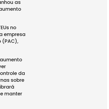
panhou as
e aumento
TEUs no
, a empresa
o (PAC),
o aumento
ver
controle da
rnas sobre
ibrará
de manter