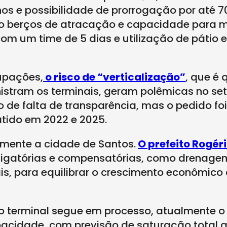
nos e possibilidade de prorrogação por até 7
tro berços de atracação e capacidade para 
com um time de 5 dias e utilização de pátio 
upações,
o risco de “verticalização”
, que é
am os terminais, geram polêmicas no setor
 de falta de transparência, mas o pedido fo
tido em 2022 e 2025.
mente a cidade de Santos.
O prefeito Rogér
itigatórias e compensatórias, como drenage
is, para equilibrar o crescimento econômico
 terminal segue em processo, atualmente o 
acidade, com previsão de saturação total a