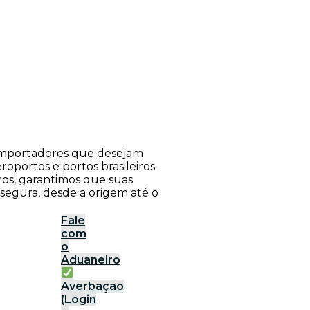
a importadores que desejam
roportos e portos brasileiros.
ros, garantimos que suas
 segura, desde a origem até o
Fale
com
o
Aduaneiro
Averbação
(Login