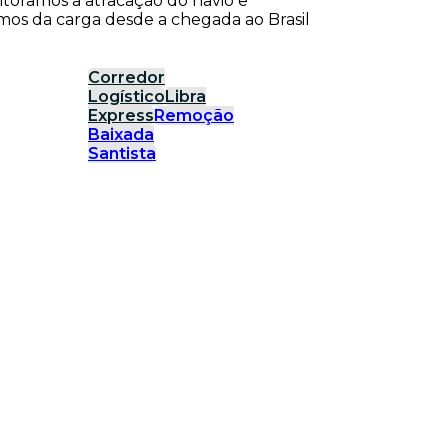
itoramos a atracação do navio e
os da carga desde a chegada ao Brasil
Corredor
Logístico
Libra
Express
Remoção
Baixada
Santista